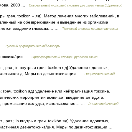
емова. 2000 …
Современный толковый словарь русского языка Ефремовой
утрь, греч. toxikon – яд). Метод лечения многих заболеваний, в
авленный на обезвреживание и выведение из организма
меняется введение глюкозы,… …
Толковый словарь психиатрических
и …
Русский орфографический словарь
зинтоксика/ции …
Орфографический словарь русского языка
 , раз ; in внутрь и греч. toxikon яд] Удаление ядовитых,
, частичная д. Меры по дезинтоксикации …
Энциклопедический
рь; греч. toxikon яд) удаление или нейтрализация токсина,
евтических мероприятий включает введение антидота,
ов, промывание желудка, использование… …
Энциклопедический
 , раз ; in внутрь и греч. toxikón яд) Удаление ядовитых,
 частичная дезинтоксика/ция. Меры по дезинтоксикации …