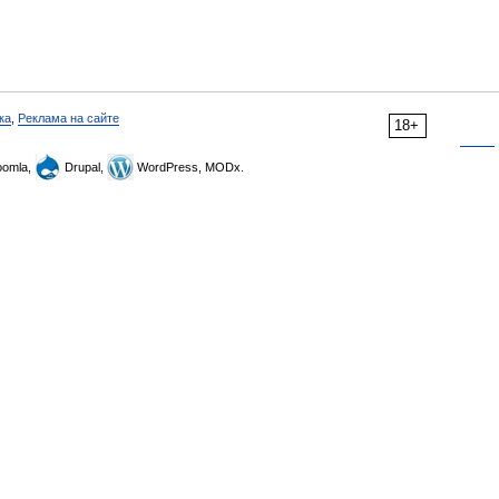
ка
,
Реклама на сайте
18+
omla,
Drupal,
WordPress, MODx.