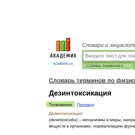
Словари и энциклоп
academic.ru
Словарь терминов по физиологии сельскохозяйственных животных
Словарь терминов по физи
Дезинтоксикация
Толкование
Перевод
Дезинтоксикация
(
desintoxicatio
) –
механизмы
и
меры
,
напр
веществ
в
организме
,
нормализацию
функ