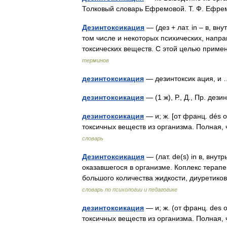
Толковый словарь Ефремовой. Т. Ф. Ефр
Дезинтоксикация
— (дез + лат. in – в, вн
том числе и некоторых психических, напр
токсических веществ. С этой целью при
терминов
дезинтоксикация
— дезинтоксик ация, 
дезинтоксикация
— (1 ж), Р., Д., Пр. де
дезинтоксикация
— и; ж. [от франц. dés от
токсичных веществ из организма. Полная
словарь
Дезинтоксикация
— (лат. de(s) in в, внут
оказавшегося в организме. Коплекс терап
большого количества жидкости, диуретик
словарь по психологии и педагогике
дезинтоксикация
— и; ж. (от франц. des от
токсичных веществ из организма. Полная,