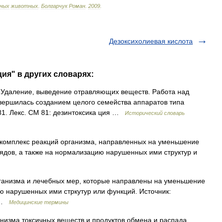
нных
животных
.
Болгарчук
Роман
.
2009
.
Дезоксихолиевая кислота
ия" в других словарях:
 f. Удаление, выведение отравляющих веществ. Работа над
вершилась созданием целого семейства аппаратов типа
981. Лекс. СМ 81: дезинтоксика ция …
Исторический словарь
 комплекс реакций организма, направленных на уменьшение
 ядов, а также на нормализацию нарушенных ими структур и
ганизма и лечебных мер, которые направлены на уменьшение
ию нарушенных ими стркутур или функций. Источник:
я …
Медицинские термины
низма токсичных веществ и продуктов обмена и распада.