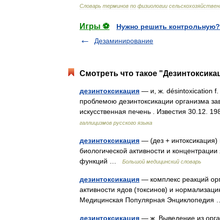
Словарь
терминов
по
физиологии
сельскохозяйстве
Игры ⚽
Нужно решить контрольную?
Дезаминирование
Смотреть что такое "Дезинтоксикац
дезинтоксикация
— и, ж. désintoxication
проблемою дезинтоксикации организма за
искусственная печень . Известия 30.12. 1
галлицизмов русского языка
дезинтоксикация
— (дез + интоксикация)
биологической активности и концентрации
функций …
Большой медицинский словарь
дезинтоксикация
— комплекс реакций ор
активности ядов (токсинов) и нормализац
Медицинская Популярная Энциклопеди
дезинтоксикация
— ж. Выведение из орга