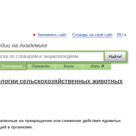
Запомнить сайт
Словарь на свой сайт
RU
едии на Академике
Найти!
Толкования
Переводы
Книги
Игры ⚽
ологии сельскохозяйственных животных
авленные
на
прекращение
или
снижение
действия
ядовитых
ций
в
организме
.